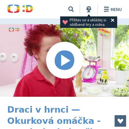
MENU
Přihlas se a ukládej si 
oblíbené hry a videa.
Draci v hrnci —
Okurková omáčka -