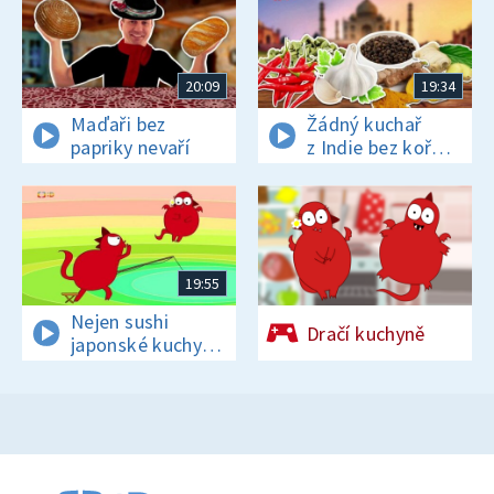
20:09
19:34
Maďaři bez
Žádný kuchař
papriky nevaří
z Indie bez koření
nežije!
19:55
Nejen sushi
Dračí kuchyně
japonské kuchyni
sluší