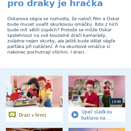
pro draky je hračka
Oskarova ségra se rozhodla, že natočí film a Oskar
bude muset uvařit okurkovou omáčku. Kdo z nich
bude mít větší úspěch? Protože se může Oskar
spolehnout na své kouzelné dračí kamarády,
zvládne nejen okurky, ale ještě bude dělat ségře
parťáka při natáčení. A na okurkové omáčce si
nakonec pochutnají všichni. I draci.
19:46
Upeč sladkou
Draci v hrnci
baklavu na
tureckou oslavu