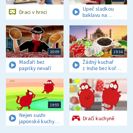
Upeč sladkou
Draci v hrnci
baklavu na
tureckou oslavu
20:09
19:34
Maďaři bez
Žádný kuchař
papriky nevaří
z Indie bez koření
nežije!
19:55
Nejen sushi
Dračí kuchyně
japonské kuchyni
sluší