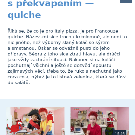
s překvapením —
quiche
Říká se, že co je pro Italy pizza, je pro Francouze
quiche. Název zní sice trochu krkolomně, ale není to
nic jiného, než výborný slaný koláč se sýrem
a smetanou. Oskar se odvážně pustí do jeho
přípravy. Ségra z toho sice ztratí hlavu, ale dráčci
jako vždy zachrání situaci. Nakonec si na koláči
pochutnají všichni a ještě se dozvědí spoustu
zajímavých věcí, třeba to, že rukola nechutná jako
coca-cola, nýbrž je to listová zelenina, která se dává
do salátů.
19:46