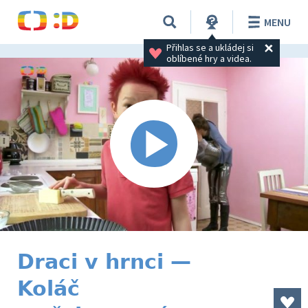
MENU
Přihlas se a ukládej si 
oblíbené hry a videa.
Draci v hrnci —
Koláč