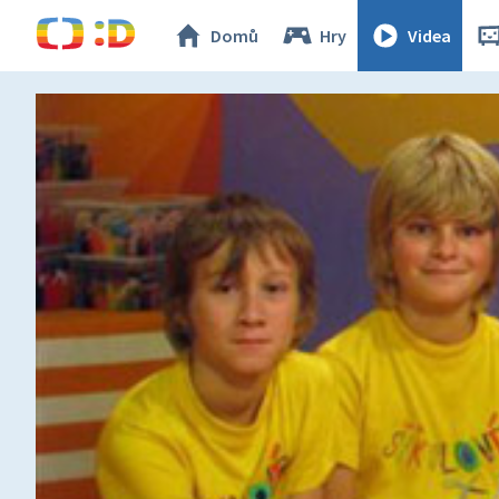
Domů
Hry
Videa