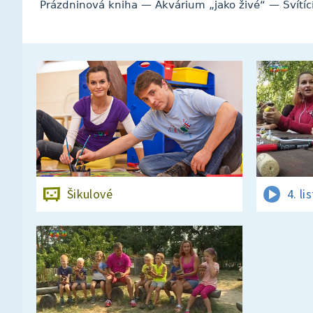
Prázdninová kniha — Akvárium „jako živé“ — Svítící
Šikulové
4. l