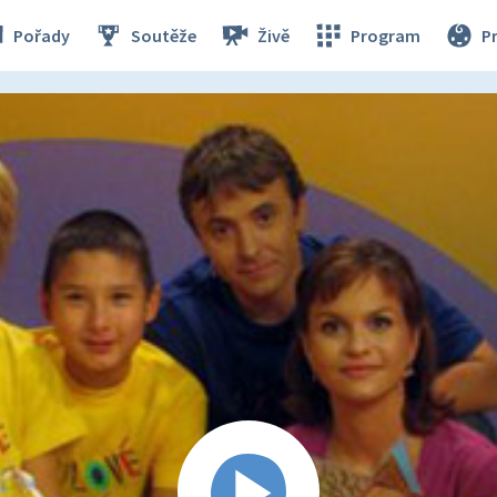
Pořady
Soutěže
Živě
Program
P