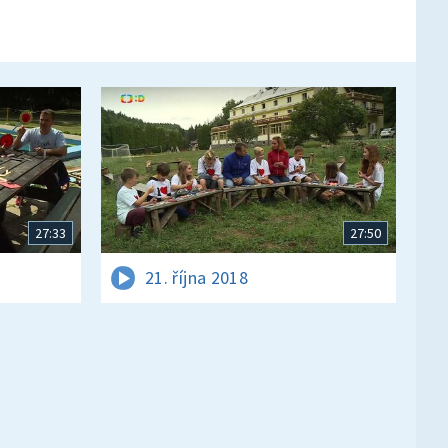
27:33
27:50
21. října 2018