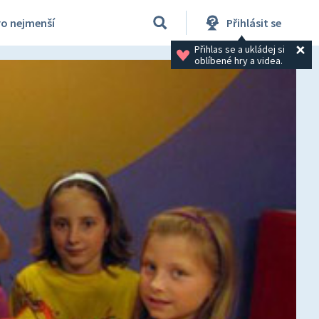
ro nejmenší
Přihlásit se
Přihlas se a ukládej si 
oblíbené hry a videa.