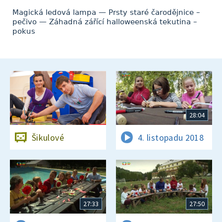
Magická ledová lampa — Prsty staré čarodějnice –
pečivo — Záhadná zářící halloweenská tekutina –
pokus
28:04
Šikulové
4. listopadu 2018
27:33
27:50