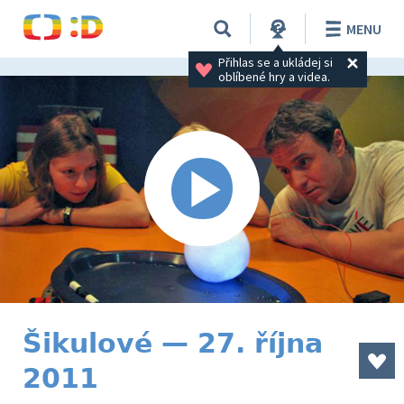
MENU
Přihlas se a ukládej si 
oblíbené hry a videa.
Šikulové — 27. října
2011