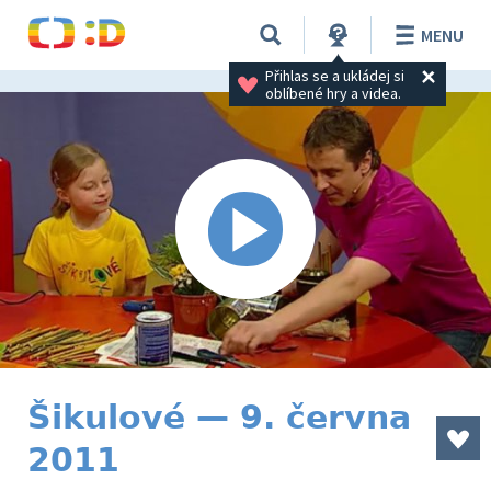
MENU
Přihlas se a ukládej si 
oblíbené hry a videa.
Šikulové — 9. června
2011