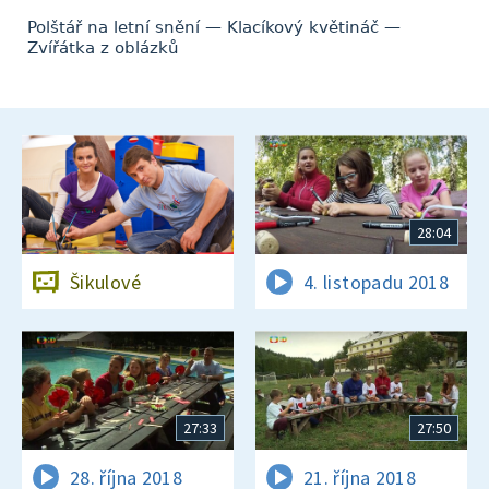
Polštář na letní snění — Klacíkový květináč —
Zvířátka z oblázků
28:04
Šikulové
4. listopadu 2018
27:33
27:50
28. října 2018
21. října 2018