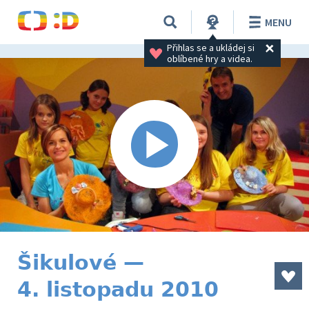
MENU
Přihlas se a ukládej si 
oblíbené hry a videa.
Šikulové —
4. listopadu 2010