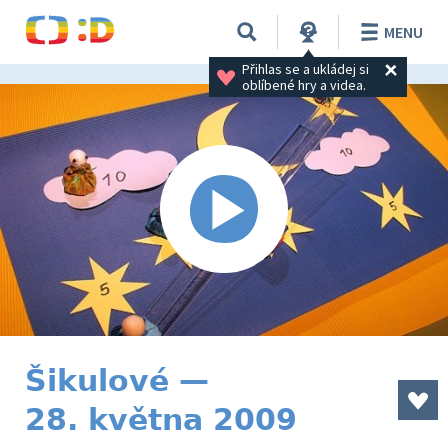
MENU
Přihlas se a ukládej si 
oblíbené hry a videa.
Šikulové —
28. května 2009