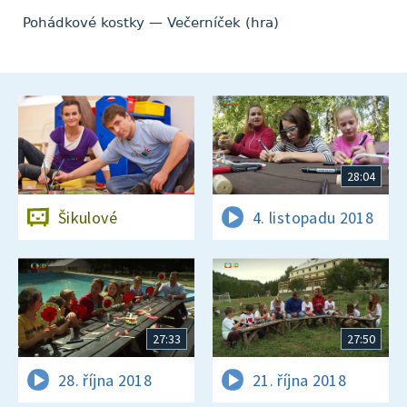
Pohádkové kostky — Večerníček (hra)
28:04
Šikulové
4. listopadu 2018
27:33
27:50
28. října 2018
21. října 2018