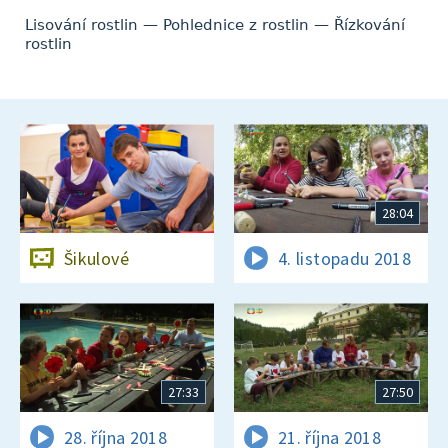
Lisování rostlin — Pohlednice z rostlin — Řízkování
rostlin
28:04
Šikulové
4. listopadu 2018
27:33
27:50
28. října 2018
21. října 2018