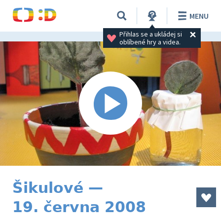
MENU
Přihlas se a ukládej si 
oblíbené hry a videa.
Šikulové —
19. června 2008