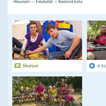
Hlavolam — Fotokoláž — Barevná bota
Šikulové
4. l