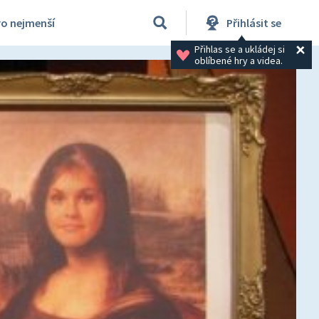
ro nejmenší
Přihlásit se
Přihlas se a ukládej si 
oblíbené hry a videa.