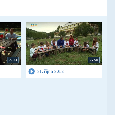
27:33
27:50
21. října 2018