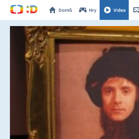
Domů
Hry
Videa