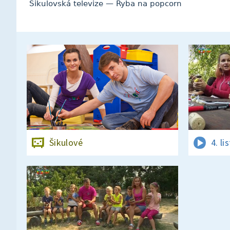
Šikulovská televize — Ryba na popcorn
Šikulové
4. l