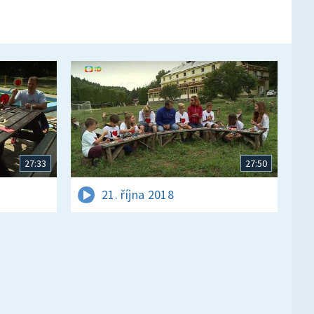
27:33
27:50
21. října 2018