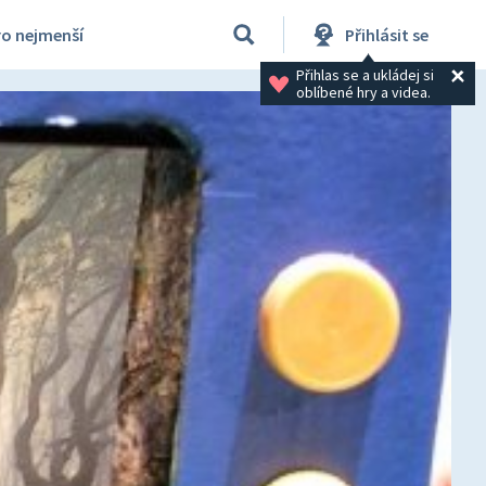
ro nejmenší
Přihlásit se
Přihlas se a ukládej si 
oblíbené hry a videa.