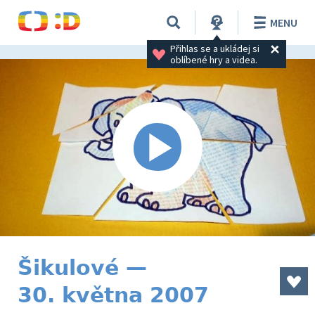
MENU
Přihlas se a ukládej si 
oblíbené hry a videa.
Šikulové —
30. května 2007