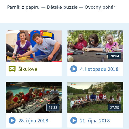
Parník z papíru — Dětské puzzle — Ovocný pohár
28:04
Šikulové
4. listopadu 2018
27:33
27:50
28. října 2018
21. října 2018