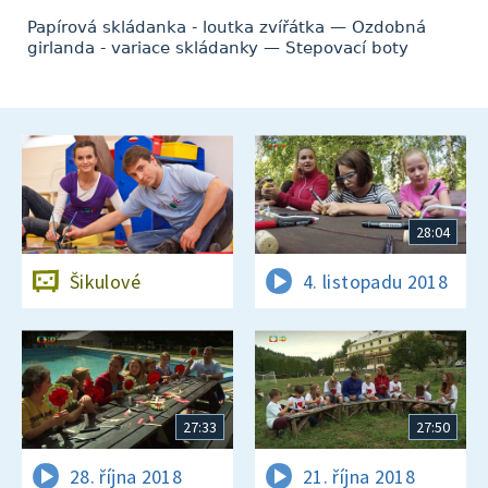
Papírová skládanka - loutka zvířátka — Ozdobná
girlanda - variace skládanky — Stepovací boty
28:04
Šikulové
4. listopadu 2018
27:33
27:50
28. října 2018
21. října 2018