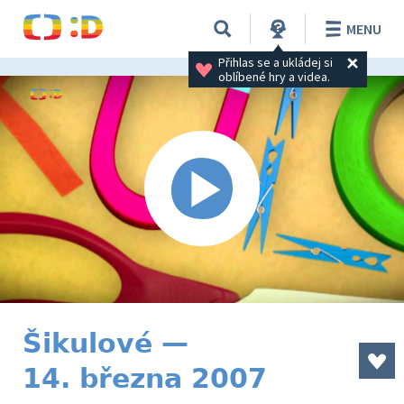
MENU
Přihlas se a ukládej si 
oblíbené hry a videa.
Šikulové —
14. března 2007