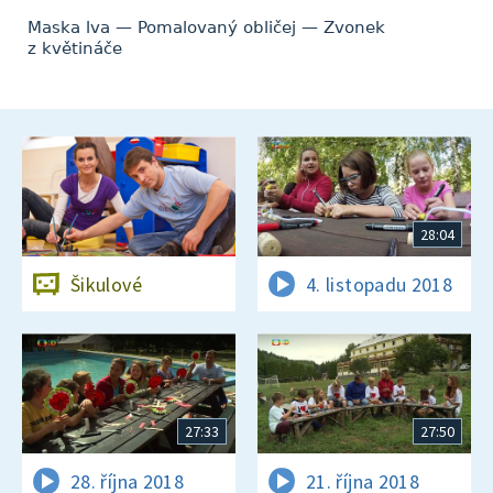
Maska lva — Pomalovaný obličej — Zvonek
z květináče
28:04
Šikulové
4. listopadu 2018
27:33
27:50
28. října 2018
21. října 2018