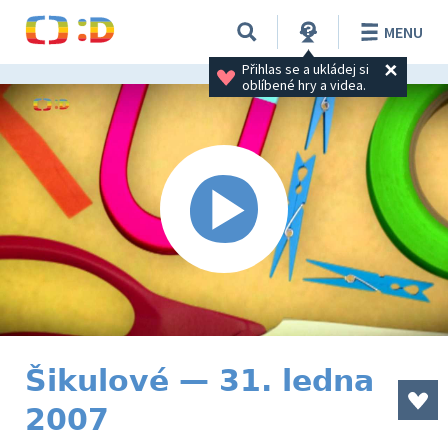
MENU
Přihlas se a ukládej si 
oblíbené hry a videa.
Šikulové — 31. ledna
2007