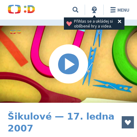
MENU
Přihlas se a ukládej si 
oblíbené hry a videa.
Šikulové — 17. ledna
2007