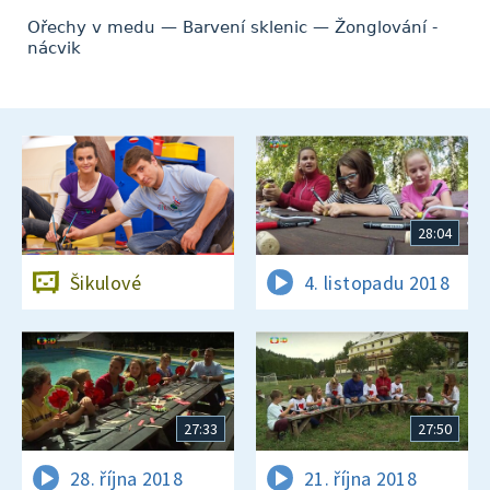
Ořechy v medu — Barvení sklenic — Žonglování -
nácvik
28:04
Šikulové
4. listopadu 2018
27:33
27:50
28. října 2018
21. října 2018