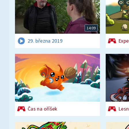
14:09
29. března 2019
Expe
Čas na oříšek
Lesn