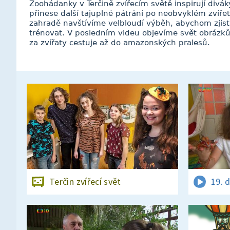
Zoohádanky v Terčině zvířecím světě inspirují diváky
přinese další tajuplné pátrání po neobvyklém zvířet
zahradě navštívíme velbloudí výběh, abychom zjistil
trénovat. V posledním videu objevíme svět obrázků
za zvířaty cestuje až do amazonských pralesů.
Terčin zvířecí svět
19. 