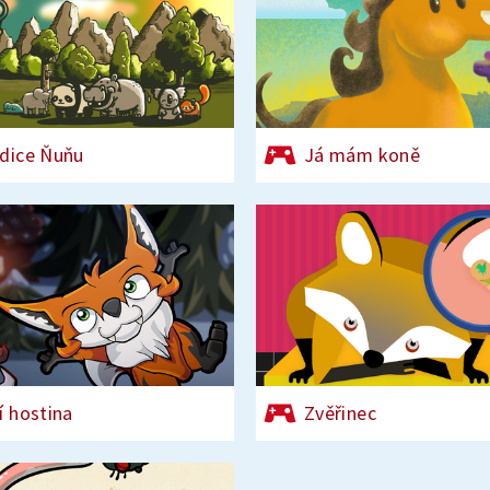
dice Ňuňu
Já mám koně
í hostina
Zvěřinec