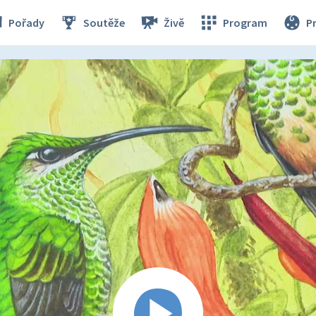
Pořady
Soutěže
Živě
Program
P