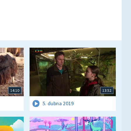
14:10
13:52
5. dubna 2019