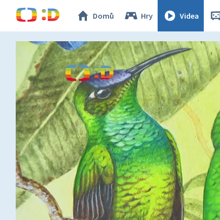
Domů
Hry
Videa