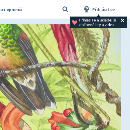
ro nejmenší
Přihlásit se
Přihlas se a ukládej si 
oblíbené hry a videa.