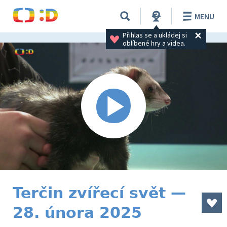
MENU
Přihlas se a ukládej si 
oblíbené hry a videa.
Terčin zvířecí svět —
28. února 2025