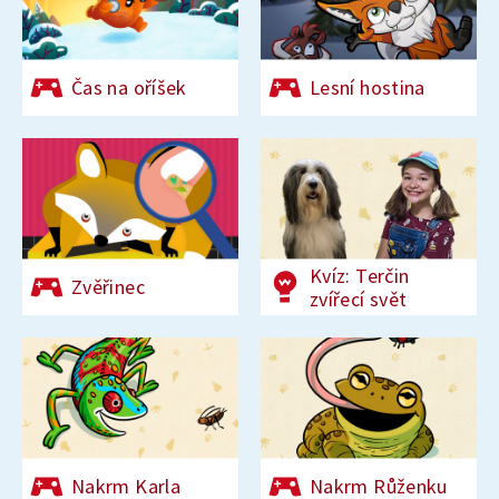
Čas na oříšek
Lesní hostina
Kvíz: Terčin
Zvěřinec
zvířecí svět
Nakrm Karla
Nakrm Růženku