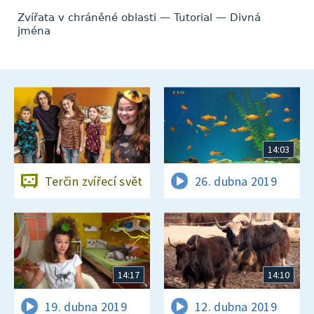
Zvířata v chráněné oblasti — Tutorial — Divná
jména
14:03
Terčin zvířecí svět
26. dubna 2019
14:17
14:10
19. dubna 2019
12. dubna 2019