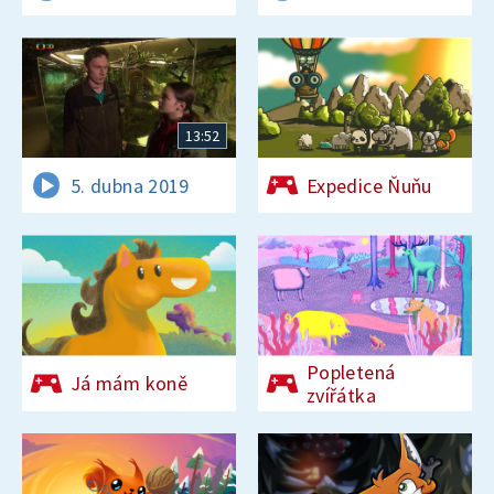
13:52
5. dubna 2019
Expedice Ňuňu
Popletená
Já mám koně
zvířátka