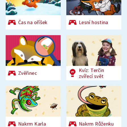
Čas na oříšek
Lesní hostina
Kvíz: Terčin
Zvěřinec
zvířecí svět
Nakrm Karla
Nakrm Růženku