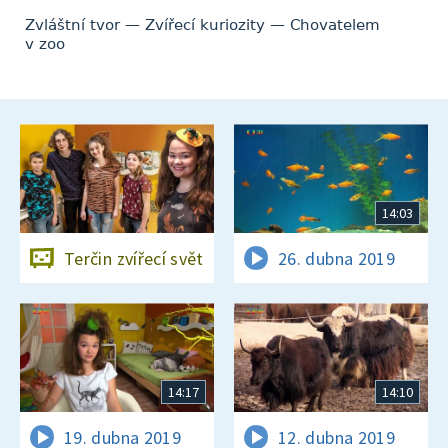
Zvláštní tvor — Zvířecí kuriozity — Chovatelem
v zoo
14:03
Terčin zvířecí svět
26. dubna 2019
14:17
14:10
19. dubna 2019
12. dubna 2019