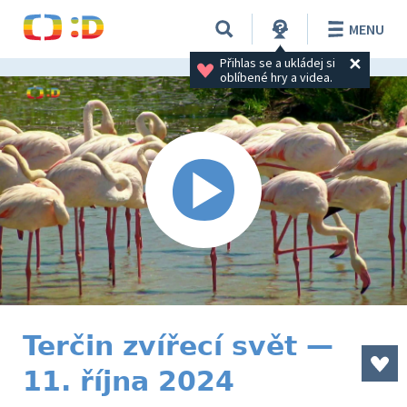
MENU
Přihlas se a ukládej si 
oblíbené hry a videa.
Terčin zvířecí svět —
11. října 2024