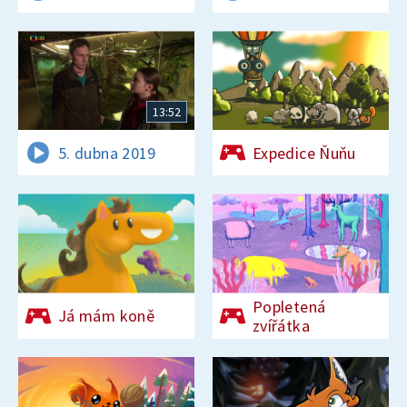
13:52
5. dubna 2019
Expedice Ňuňu
Popletená
Já mám koně
zvířátka