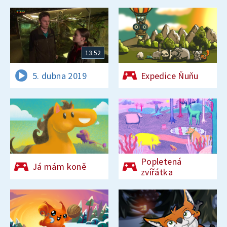
13:52
5. dubna 2019
Expedice Ňuňu
Popletená
Já mám koně
zvířátka