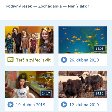
Podivný ježek — Zoohádanka — Není? Jako?
14:03
Terčin zvířecí svět
26. dubna 2019
14:17
14:10
19. dubna 2019
12. dubna 2019