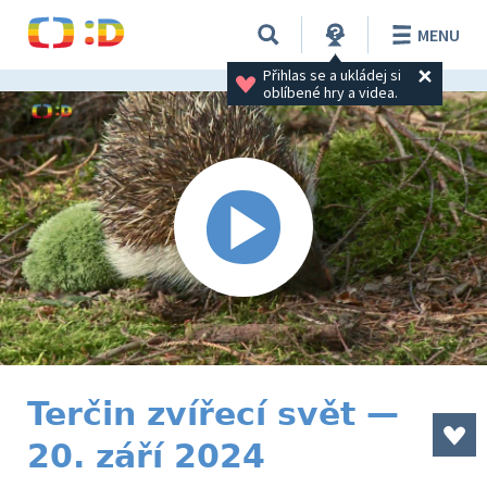
MENU
Přihlas se a ukládej si 
oblíbené hry a videa.
Terčin zvířecí svět —
20. září 2024