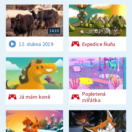
14:10
12. dubna 2019
Expedice Ňuňu
Popletená
Já mám koně
zvířátka