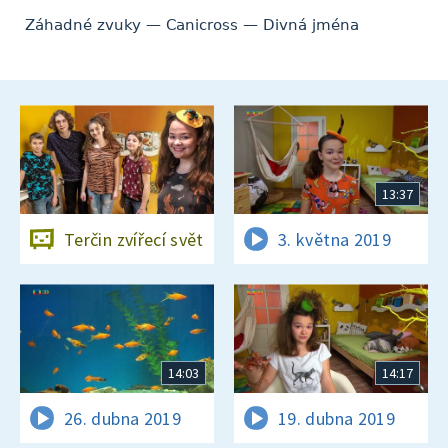
Záhadné zvuky — Canicross — Divná jména
13:37
Terčin zvířecí svět
3. května 2019
14:03
14:17
26. dubna 2019
19. dubna 2019