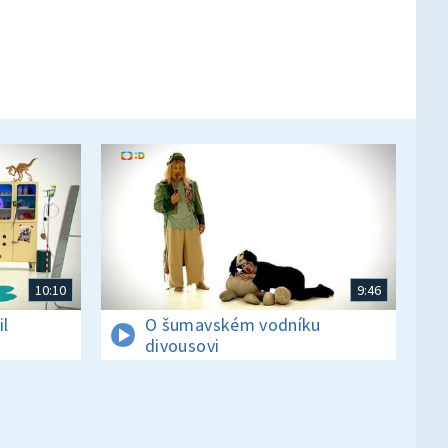
10:10
9:46
il
O šumavském vodníku
divousovi