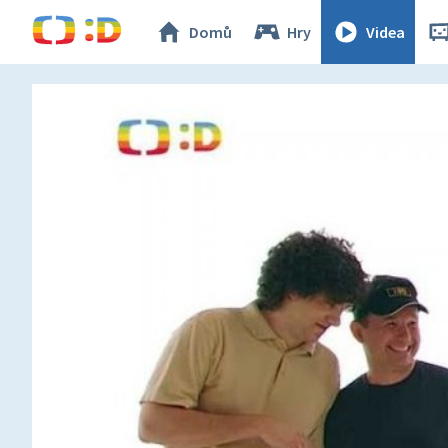
Domů
Hry
Videa