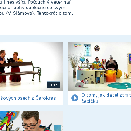
 i neslyšící. Poťouchlý veterinář
ířecí příběhy společně se svými
u (V. Slámová). Tentokrát o tom,
10:09
O tom, jak datel ztrat
yšových psech z Čarokras
čepičku