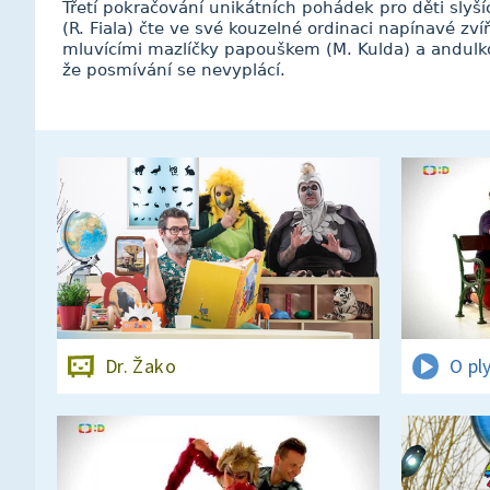
Třetí pokračování unikátních pohádek pro děti slyšící
(R. Fiala) čte ve své kouzelné ordinaci napínavé zv
mluvícími mazlíčky papouškem (M. Kulda) a andulko
že posmívání se nevyplácí.
Dr. Žako
O pl