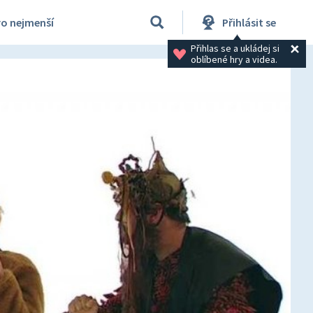
ro nejmenší
Přihlásit se
Přihlas se a ukládej si 
oblíbené hry a videa.