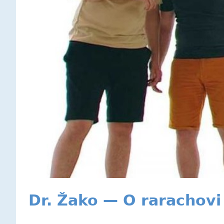
Dr. Žako — O rarachovi