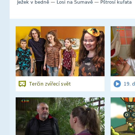
Ježek v bedně — Losi na Šumavě — Pštrosí kuřata
Terčin zvířecí svět
19. 