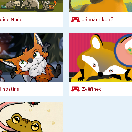
dice Ňuňu
Já mám koně
í hostina
Zvěřinec