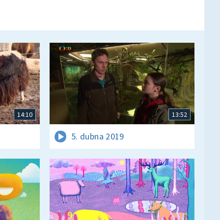
14:10
13:52
5. dubna 2019