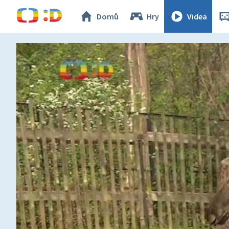
Domů
Hry
Videa