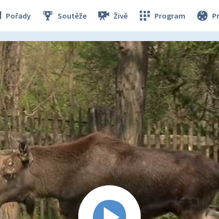
Pořady
Soutěže
Živě
Program
P