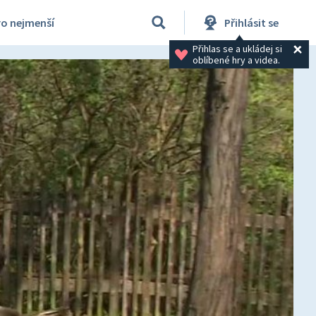
ro nejmenší
Přihlásit se
Přihlas se a ukládej si 
oblíbené hry a videa.