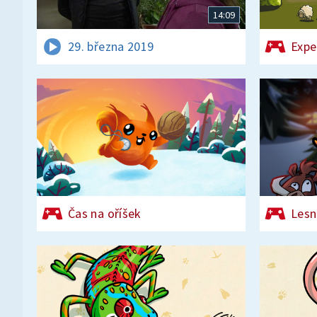
14:09
29. března 2019
Expe
Čas na oříšek
Lesn