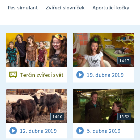
Pes simulant — Zvířecí slovníček — Aportující kočky
14:17
Terčin zvířecí svět
19. dubna 2019
14:10
13:52
12. dubna 2019
5. dubna 2019