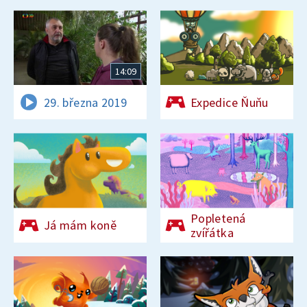
14:09
29. března 2019
Expedice Ňuňu
Popletená
Já mám koně
zvířátka