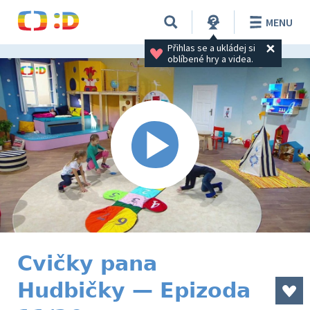
MENU
Přihlas se a ukládej si 
oblíbené hry a videa.
Cvičky pana
Hudbičky — Epizoda