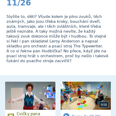
11/26
Slyšíte to, děti? Všude kolem je plno zvuků, těch
známých, jako jsou třeba kroky, bouchání dveří,
auta, tramvaje, ale i těch zvláštních, které třeba
ještě neznáte. A taky možná nevíte, že každý
takový zvuk dokonce může být i hudbou. To stejné
si řekl i pan skladatel Leroy Anderson a napsal
skladbu pro orchestr a psací stroj The Typewriter.
A co si řekne pan Hudbička? No přece, když jde na
psací stroj hrát s orchestrem, proč by nešlo i takové
ťukání do psacího stroje zacvičit?
9:58
Cvičky pana