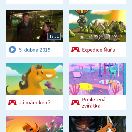
13:52
5. dubna 2019
Expedice Ňuňu
Popletená
Já mám koně
zvířátka