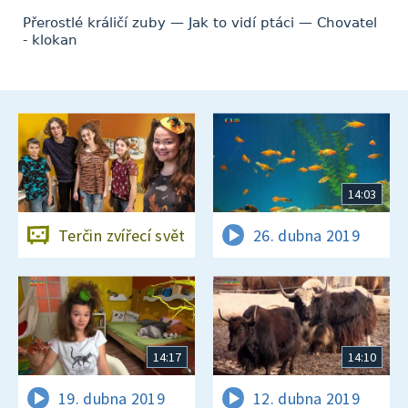
Přerostlé králičí zuby — Jak to vidí ptáci — Chovatel
- klokan
14:03
Terčin zvířecí svět
26. dubna 2019
14:17
14:10
19. dubna 2019
12. dubna 2019