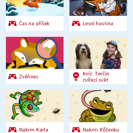
Čas na oříšek
Lesní hostina
Kvíz: Terčin
Zvěřinec
zvířecí svět
Nakrm Karla
Nakrm Růženku