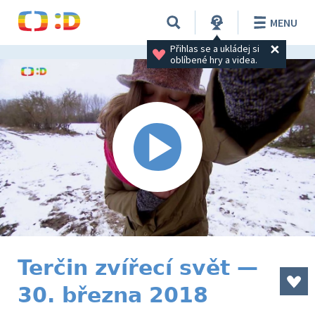
MENU
Přihlas se a ukládej si 
oblíbené hry a videa.
Terčin zvířecí svět —
30. března 2018