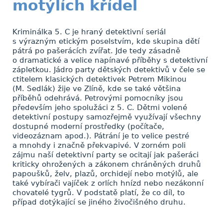
motýlích křídel
Kriminálka 5. C je hraný detektivní seriál
s výrazným etickým poselstvím, kde skupina dětí
pátrá po pašerácích zvířat. Jde tedy zásadně
o dramatické a velice napínavé příběhy s detektivní
zápletkou. Jádro party dětských detektivů v čele se
ctitelem klasických detektivek Petrem Mikinou
(M. Sedlák) žije ve Zlíně, kde se také většina
příběhů odehrává. Petrovými pomocníky jsou
především jeho spolužáci z 5. C. Dětmi volené
detektivní postupy samozřejmě využívají všechny
dostupné moderní prostředky (počítače,
videozáznam apod.). Pátrání je to velice pestré
a mnohdy i značně překvapivé. V zorném poli
zájmu naší detektivní party se ocitají jak pašeráci
kriticky ohrožených a zákonem chráněných druhů
papoušků, želv, plazů, orchidejí nebo motýlů, ale
také vybírači vajíček z orlích hnízd nebo nezákonní
chovatelé tygrů. V podstatě platí, že co díl, to
případ dotýkající se jiného živočišného druhu.