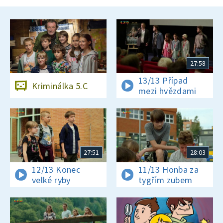
27:58
13/13 Případ
Kriminálka 5.C
mezi hvězdami
27:51
28:03
12/13 Konec
11/13 Honba za
velké ryby
tygřím zubem