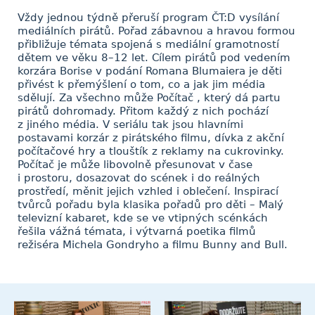
Vždy jednou týdně přeruší program ČT:D vysílání
mediálních pirátů. Pořad zábavnou a hravou formou
přibližuje témata spojená s mediální gramotností
dětem ve věku 8–12 let. Cílem pirátů pod vedením
korzára Borise v podání Romana Blumaiera je děti
přivést k přemýšlení o tom, co a jak jim média
sdělují. Za všechno může Počítač , který dá partu
pirátů dohromady. Přitom každý z nich pochází
z jiného média. V seriálu tak jsou hlavními
postavami korzár z pirátského filmu, dívka z akční
počítačové hry a tlouštík z reklamy na cukrovinky.
Počítač je může libovolně přesunovat v čase
i prostoru, dosazovat do scének i do reálných
prostředí, měnit jejich vzhled i oblečení. Inspirací
tvůrců pořadu byla klasika pořadů pro děti – Malý
televizní kabaret, kde se ve vtipných scénkách
řešila vážná témata, i výtvarná poetika filmů
režiséra Michela Gondryho a filmu Bunny and Bull.