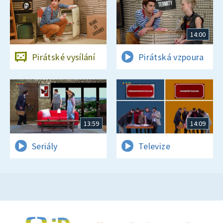
14:00
Pirátské vysílání
Pirátská vzpoura
13:59
14:09
Seriály
Televize