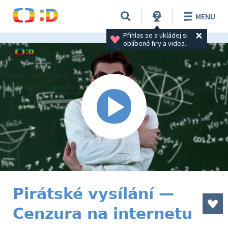
MENU
Přihlas se a ukládej si 
oblíbené hry a videa.
Pirátské vysílání —
Cenzura na internetu