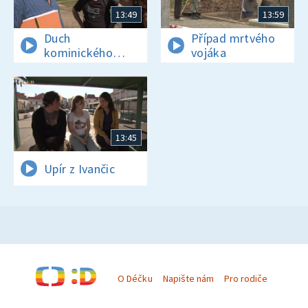
13:49
13:59
Duch
Případ mrtvého
kominického
vojáka
učně
13:45
Upír z Ivančic
O Déčku
Napište nám
Pro rodiče