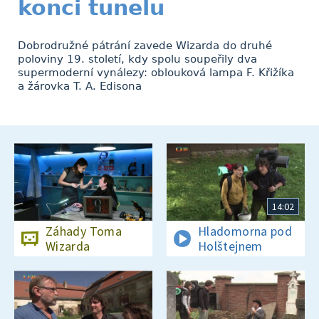
konci tunelu
Dobrodružné pátrání zavede Wizarda do druhé
poloviny 19. století, kdy spolu soupeřily dva
supermoderní vynálezy: oblouková lampa F. Křižíka
a žárovka T. A. Edisona
14:02
Záhady Toma
Hladomorna pod
Wizarda
Holštejnem