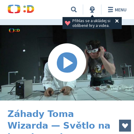
MENU
Přihlas se a ukládej si 
oblíbené hry a videa.
Záhady Toma
Wizarda — Světlo na