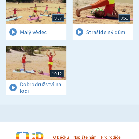
9:57
9:51
Malý vědec
Strašidelný dům
10:12
Dobrodružství na
lodi
O Déčku
Napište nám
Pro rodiče