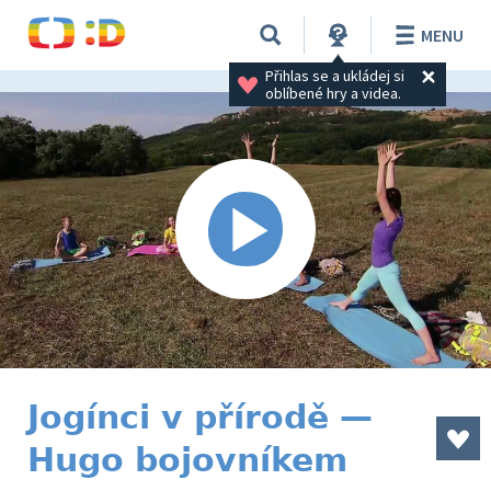
MENU
Přihlas se a ukládej si 
oblíbené hry a videa.
Jogínci v přírodě —
Hugo bojovníkem