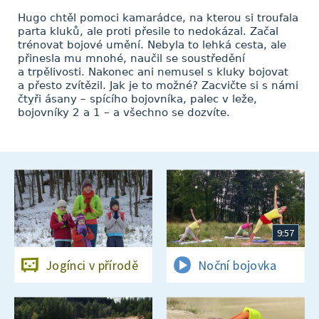
Hugo chtěl pomoci kamarádce, na kterou si troufala
parta kluků, ale proti přesile to nedokázal. Začal
trénovat bojové umění. Nebyla to lehká cesta, ale
přinesla mu mnohé, naučil se soustředění
a trpělivosti. Nakonec ani nemusel s kluky bojovat
a přesto zvítězil. Jak je to možné? Zacvičte si s námi
čtyři ásany – spícího bojovníka, palec v leže,
bojovníky 2 a 1 – a všechno se dozvíte.
9:57
Jogínci v přírodě
Noční bojovka