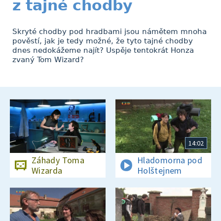
z tajné chodby
Skryté chodby pod hradbami jsou námětem mnoha
pověstí, jak je tedy možné, že tyto tajné chodby
dnes nedokážeme najít? Uspěje tentokrát Honza
zvaný Tom Wizard?
14:02
Záhady Toma
Hladomorna pod
Wizarda
Holštejnem