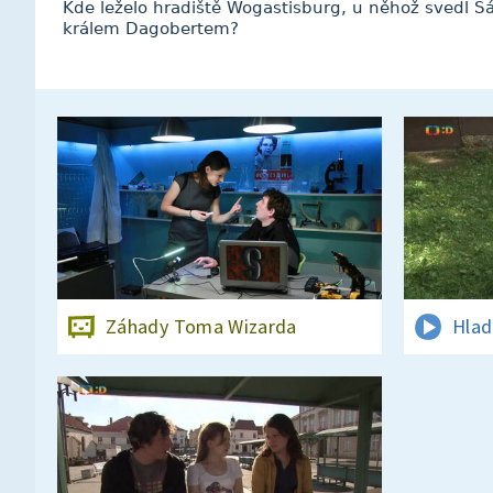
Kde leželo hradiště Wogastisburg, u něhož svedl S
králem Dagobertem?
Záhady Toma Wizarda
Hlad