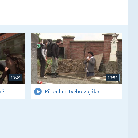
13:49
13:59
ně
Případ mrtvého vojáka