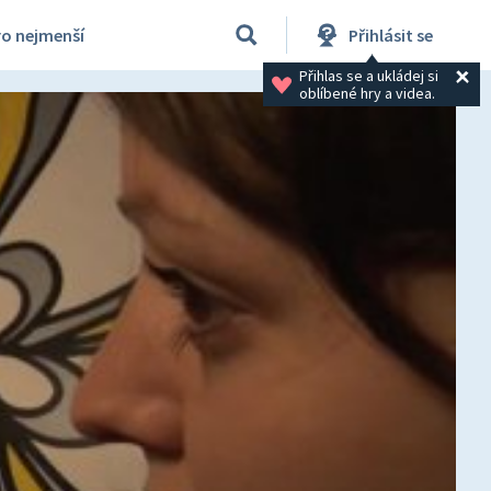
ro nejmenší
Přihlásit se
Přihlas se a ukládej si 
oblíbené hry a videa.