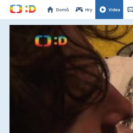
Domů
Hry
Videa