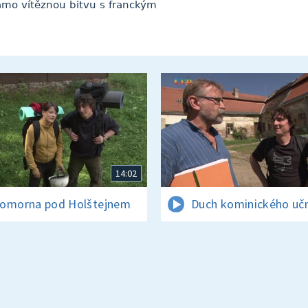
ámo vítěznou bitvu s franckým
14:02
omorna pod Holštejnem
Duch kominického uč