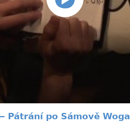
— Pátrání po Sámově Woga