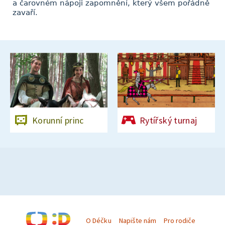
a čarovném nápoji zapomnění, který všem pořádně
zavaří.
Korunní princ
Rytířský turnaj
O Déčku
Napište nám
Pro rodiče