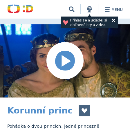
MENU
Přihlas se a ukládej si 
oblíbené hry a videa.
Korunní princ
Pohádka o dvou princích, jedné princezně