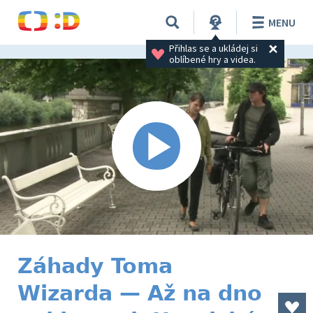
MENU
Přihlas se a ukládej si 
oblíbené hry a videa.
Záhady Toma
Wizarda — Až na dno