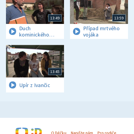
13:49
13:59
Duch
Případ mrtvého
kominického
vojáka
učně
13:45
Upír z Ivančic
O Déčku
Napište nám
Pro rodiče