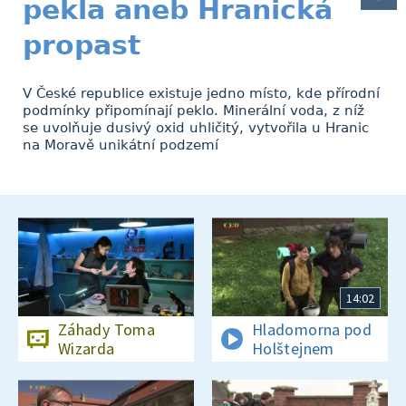
pekla aneb Hranická
propast
V České republice existuje jedno místo, kde přírodní
podmínky připomínají peklo. Minerální voda, z níž
se uvolňuje dusivý oxid uhličitý, vytvořila u Hranic
na Moravě unikátní podzemí
14:02
Záhady Toma
Hladomorna pod
Wizarda
Holštejnem