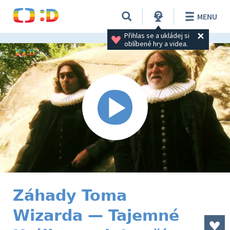
MENU
Přihlas se a ukládej si 
oblíbené hry a videa.
Záhady Toma
Wizarda — Tajemné