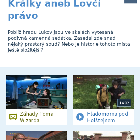
Králky aneb Lovčí
právo
Poblíž hradu Lukov jsou ve skalách vytesaná
podivná kamenná sedátka. Zasedal zde snad
nějaký prastarý soud? Nebo je historie tohoto místa
ještě složitější?
14:02
Záhady Toma
Hladomorna pod
Wizarda
Holštejnem