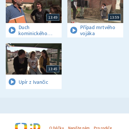
13:49
13:59
Duch
Případ mrtvého
kominického
vojáka
učně
13:45
Upír z Ivančic
O Déčku
Napište nám
Pro rodiče