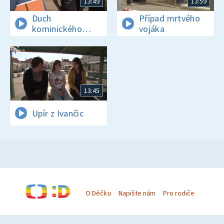
13:49
13:59
Duch
Případ mrtvého
kominického
vojáka
učně
13:45
Upír z Ivančic
O Déčku
Napište nám
Pro rodiče
© Česká televize 1996–2026
O cookies na Déčku