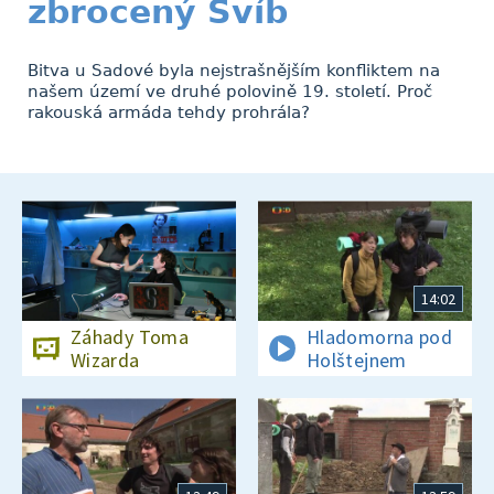
zbrocený Svíb
Bitva u Sadové byla nejstrašnějším konfliktem na
našem území ve druhé polovině 19. století. Proč
rakouská armáda tehdy prohrála?
14:02
Záhady Toma
Hladomorna pod
Wizarda
Holštejnem