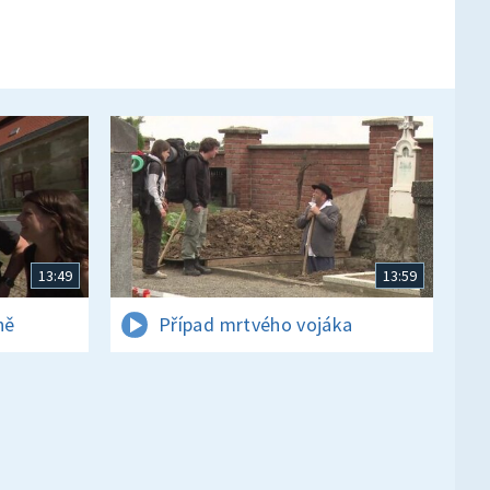
13:49
13:59
ně
Případ mrtvého vojáka