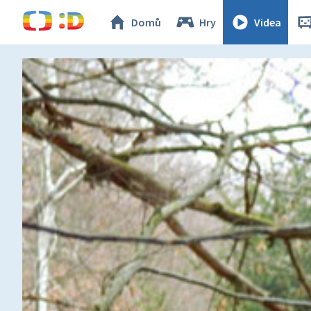
Domů
Hry
Videa