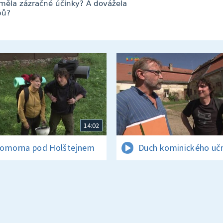
měla zázračné účinky? A dovážela
bů?
14:02
omorna pod Holštejnem
Duch kominického uč