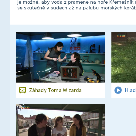
Je možné, aby voda z pramene na hoře Křemešník 
se skutečně v sudech až na palubu mořských korá
Záhady Toma Wizarda
Hlad