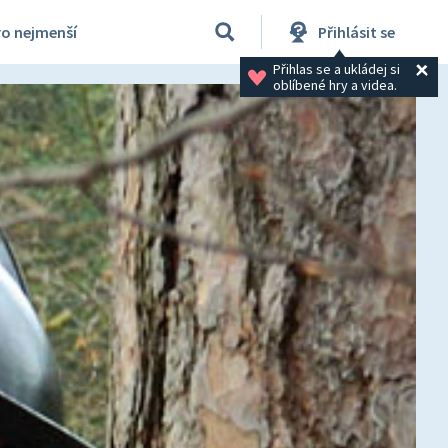
ro nejmenší
Přihlásit se
Přihlas se a ukládej si 
oblíbené hry a videa.