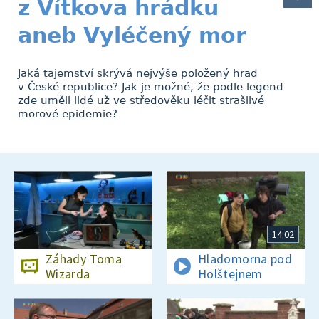
z Vítkova hrádku
aneb Vyléčený mor
Jaká tajemství skrývá nejvýše položený hrad
v České republice? Jak je možné, že podle legend
zde uměli lidé už ve středověku léčit strašlivé
morové epidemie?
14:02
Záhady Toma
Hladomorna pod
Wizarda
Holštejnem