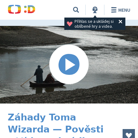
MENU
Přihlas se a ukládej si 
oblíbené hry a videa.
Záhady Toma
Wizarda — Pověsti