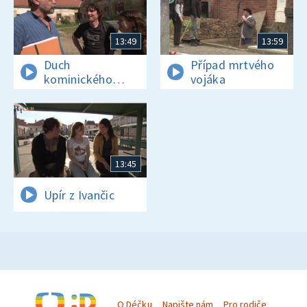
13:49
13:59
Duch
Případ mrtvého
kominického
vojáka
učně
13:45
Upír z Ivančic
O Déčku
Napište nám
Pro rodiče