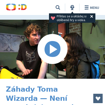
MENU
Přihlas se a ukládej si 
oblíbené hry a videa.
Záhady Toma
Wizarda — Není