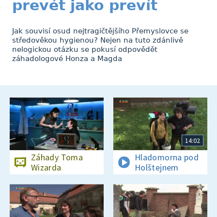
prevét jako prevít
Jak souvisí osud nejtragičtějšího Přemyslovce se
středověkou hygienou? Nejen na tuto zdánlivě
nelogickou otázku se pokusí odpovědět
záhadologové Honza a Magda
14:02
Záhady Toma
Hladomorna pod
Wizarda
Holštejnem