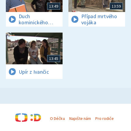
13:49
13:59
Duch
Případ mrtvého
kominického
vojáka
učně
13:45
Upír z Ivančic
O Déčku
Napište nám
Pro rodiče