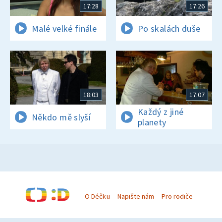
17:28
17:26
Malé velké finále
Po skalách duše
18:03
17:07
Každý z jiné
Někdo mě slyší
planety
O Déčku
Napište nám
Pro rodiče