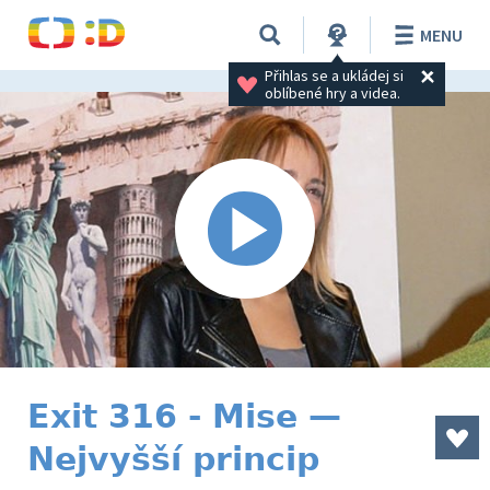
MENU
Přihlas se a ukládej si 
oblíbené hry a videa.
Exit 316 - Mise —
Nejvyšší princip