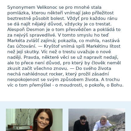
Synonymem Velikonoc se pro mnohé stala
pomlázka, kterou někteří vnímají jako příležitost
beztrestně působit bolest. Vždyť pro každou ránu
se dá najít nějaký důvod, vždycky je co trestat.
Alespoň Desmon je o tom přesvědčen a pokládá to
za nejvýš spravedlivé. V tomto smyslu ho teď
Markéta zvlášť zajímá; pokazila, co mohla, nastává
čas účtování. — Kryštof vnímá spíš Markétinu lítost
než její skutky. Víc než o trestu uvažuje o nové
naději. Pravda, některé věci se už napravit nedají,
ale to přece není důvod, pro který by člověk neměl
zkusit začít všechno znovu. — Do svého života
nechá nahlédnout rocker, který prožil zásadní
nespokojenost se svým způsobem života. A trochu
víc o tom přemýšlel - o moudrosti, o pokoře, o Bohu.