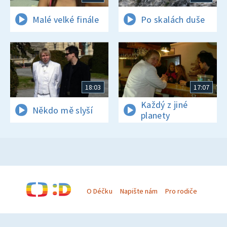
Malé velké finále
Po skalách duše
18:03
17:07
Každý z jiné
Někdo mě slyší
planety
O Déčku
Napište nám
Pro rodiče
© Česká televize 1996–2026
O cookies na Déčku