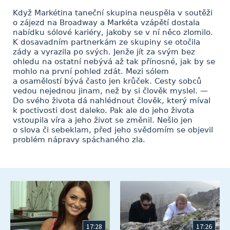
Když Markétina taneční skupina neuspěla v soutěži
o zájezd na Broadway a Markéta vzápětí dostala
nabídku sólové kariéry, jakoby se v ní něco zlomilo.
K dosavadním partnerkám ze skupiny se otočila
zády a vyrazila po svých. Jenže jít za svým bez
ohledu na ostatní nebývá až tak přínosné, jak by se
mohlo na první pohled zdát. Mezi sólem
a osamělostí bývá často jen krůček. Cesty sobců
vedou nejednou jinam, než by si člověk myslel. —
Do svého života dá nahlédnout člověk, který míval
k poctivosti dost daleko. Pak ale do jeho života
vstoupila víra a jeho život se změnil. Nešlo jen
o slova či sebeklam, před jeho svědomím se objevil
problém nápravy spáchaného zla.
17:28
17:26