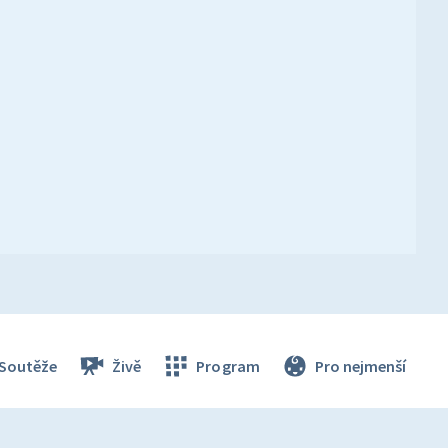
Soutěže
Živě
Program
Pro nejmenší