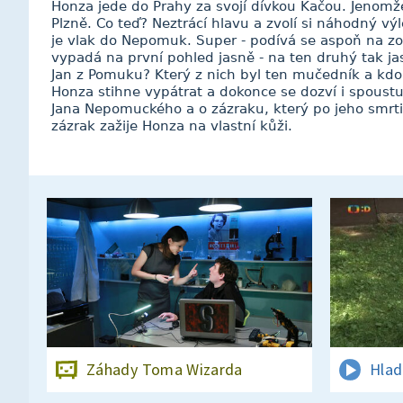
Honza jede do Prahy za svojí dívkou Kačou. Jenomže
Plzně. Co teď? Neztrácí hlavu a zvolí si náhodný výle
je vlak do Nepomuk. Super - podívá se aspoň na z
vypadá na první pohled jasně - na ten druhý tak j
Jan z Pomuku? Který z nich byl ten mučedník a kdo
Honza stihne vypátrat a dokonce se dozví i spoust
Jana Nepomuckého a o zázraku, který po jeho smrti
zázrak zažije Honza na vlastní kůži.
Záhady Toma Wizarda
Hlad