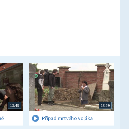
13:49
13:59
ně
Případ mrtvého vojáka