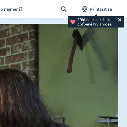
ro nejmenší
Přihlásit se
Přihlas se a ukládej si 
oblíbené hry a videa.