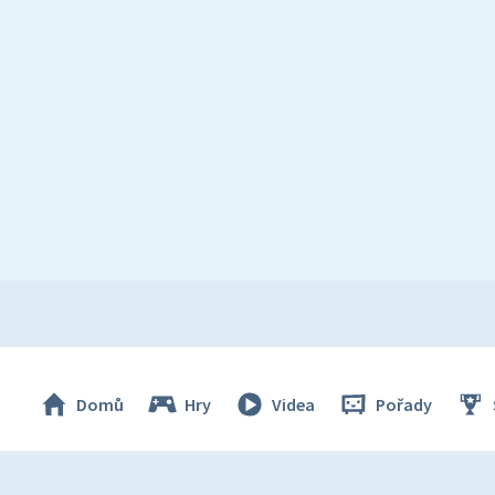
Domů
Hry
Videa
Pořady
© Česká televize 1996–2026
O cookies na Déčku