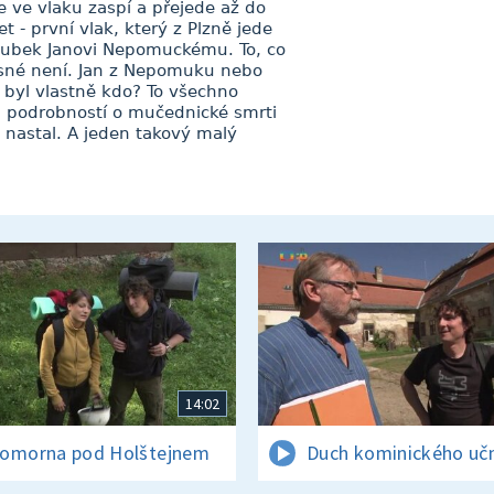
 ve vlaku zaspí a přejede až do
t - první vlak, který z Plzně jede
oubek Janovi Nepomuckému. To, co
asné není. Jan z Nepomuku nebo
 byl vlastně kdo? To všechno
u podrobností o mučednické smrti
 nastal. A jeden takový malý
14:02
omorna pod Holštejnem
Duch kominického uč