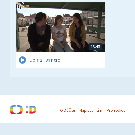
13:45
Upír z Ivančic
O Déčku
Napište nám
Pro rodiče