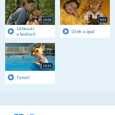
10:09
9:53
Uštknutí
Úžeh a úpal
a bodnutí
10:33
Tonutí