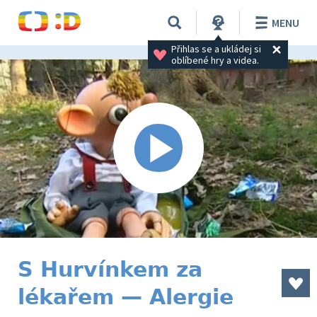
MENU
Přihlas se a ukládej si 
oblíbené hry a videa.
S Hurvínkem za
lékařem — Alergie