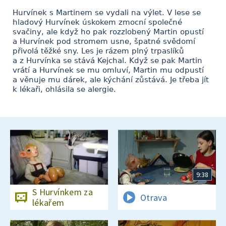
Hurvínek s Martinem se vydali na výlet. V lese se
hladový Hurvínek úskokem zmocní společné
svačiny, ale když ho pak rozzlobený Martin opustí
a Hurvínek pod stromem usne, špatné svědomí
přivolá těžké sny. Les je rázem plný trpaslíků
a z Hurvínka se stává Kejchal. Když se pak Martin
vrátí a Hurvínek se mu omluví, Martin mu odpustí
a věnuje mu dárek, ale kýchání zůstává. Je třeba jít
k lékaři, ohlásila se alergie.
9:38
S Hurvínkem za
Otrava
lékařem