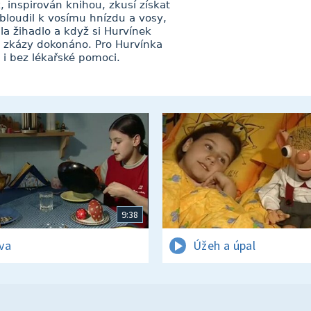
, inspirován knihou, zkusí získat
loudil k vosímu hnízdu a vosy,
la žihadlo a když si Hurvínek
lo zkázy dokonáno. Pro Hurvínka
o i bez lékařské pomoci.
9:38
va
Úžeh a úpal