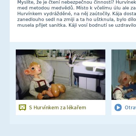
Myslíte, že je čtení nebezpečnou činností? Hurvínek
med metodou medvědů. Místo k včelímu úlu ale zab
Hurvínkem vydrážděné, na něj zaútočily. Kája dosta
zanedlouho sedl na zmiji a ta ho uštknula, bylo dí
musela přijet sanitka. Káji vosí bodnutí se uzdravil
S Hurvínkem za lékařem
Otra