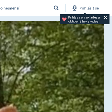
ro nejmenší
Přihlásit se
Přihlas se a ukládej si 
oblíbené hry a videa.