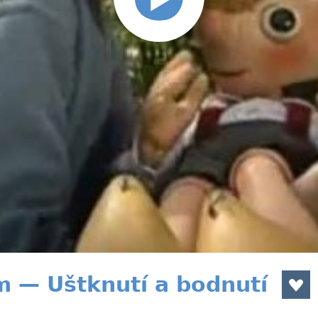
m — Uštknutí a bodnutí