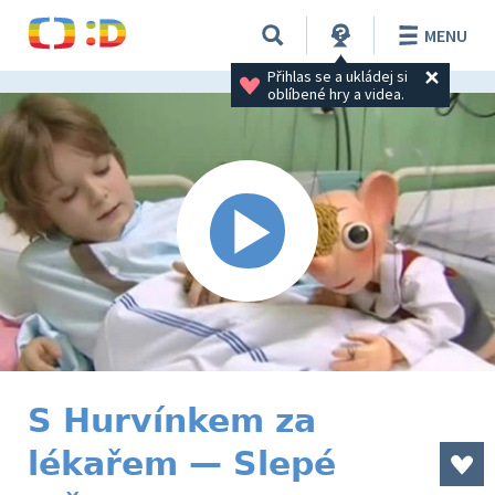
MENU
Přihlas se a ukládej si 
oblíbené hry a videa.
S Hurvínkem za
lékařem — Slepé