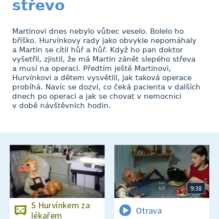
střevo
Martinovi dnes nebylo vůbec veselo. Bolelo ho
bříško. Hurvínkovy rady jako obvykle nepomáhaly
a Martin se cítil hůř a hůř. Když ho pan doktor
vyšetřil, zjistil, že má Martin zánět slepého střeva
a musí na operaci. Předtím ještě Martinovi,
Hurvínkovi a dětem vysvětlil, jak taková operace
probíhá. Navíc se dozví, co čeká pacienta v dalších
dnech po operaci a jak se chovat v nemocnici
v době návštěvních hodin.
9:38
S Hurvínkem za
Otrava
lékařem