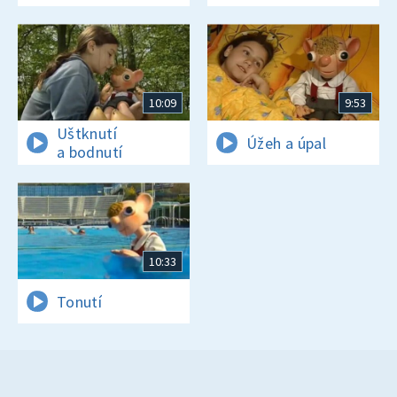
10:09
9:53
Uštknutí
Úžeh a úpal
a bodnutí
10:33
Tonutí