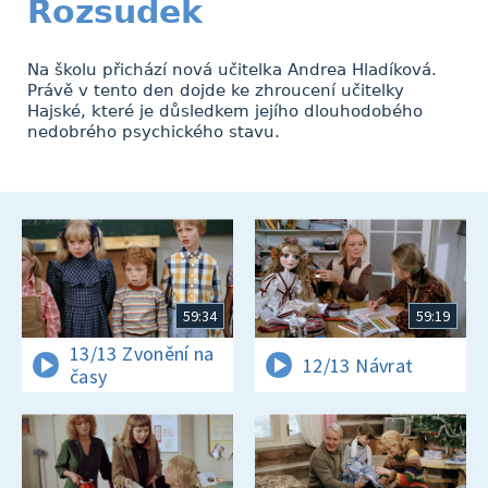
Rozsudek
Na školu přichází nová učitelka Andrea Hladíková.
Právě v tento den dojde ke zhroucení učitelky
Hajské, které je důsledkem jejího dlouhodobého
nedobrého psychického stavu.
59:34
59:19
13/13 Zvonění na
12/13 Návrat
časy