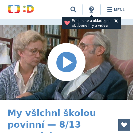
MENU
Přihlas se a ukládej si 
oblíbené hry a videa.
My všichni školou
povinní — 8/13