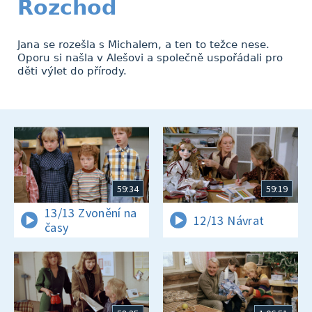
Rozchod
Jana se rozešla s Michalem, a ten to težce nese.
Oporu si našla v Alešovi a společně uspořádali pro
děti výlet do přírody.
59:34
59:19
13/13 Zvonění na
12/13 Návrat
časy