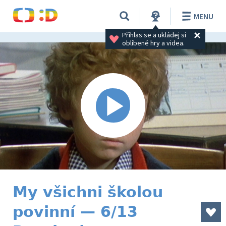
MENU
Přihlas se a ukládej si 
oblíbené hry a videa.
My všichni školou
povinní — 6/13