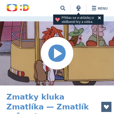
MENU
Přihlas se a ukládej si 
oblíbené hry a videa.
Zmatky kluka
Zmatlíka — Zmatlík