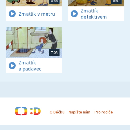
6:44
6:47
Zmatlík
Zmatlík v metru
detektivem
7:03
Zmatlík
a padavec
O Déčku
Napište nám
Pro rodiče
© Česká televize 1996–2026
O cookies na Déčku