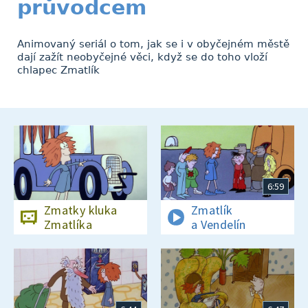
průvodcem
Animovaný seriál o tom, jak se i v obyčejném městě
dají zažít neobyčejné věci, když se do toho vloží
chlapec Zmatlík
6:59
Zmatky kluka
Zmatlík
Zmatlíka
a Vendelín