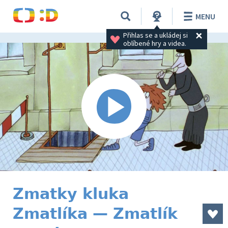
MENU
Přihlas se a ukládej si 
oblíbené hry a videa.
Zmatky kluka
Zmatlíka — Zmatlík