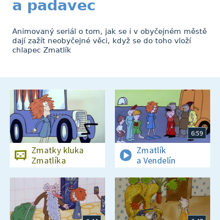
a padavec
Animovaný seriál o tom, jak se i v obyčejném městě
dají zažít neobyčejné věci, když se do toho vloží
chlapec Zmatlík
6:59
Zmatky kluka
Zmatlík
Zmatlíka
a Vendelín