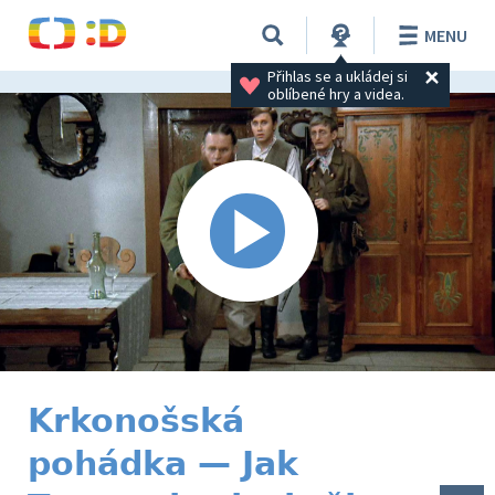
MENU
Přihlas se a ukládej si 
oblíbené hry a videa.
Krkonošská
pohádka — Jak