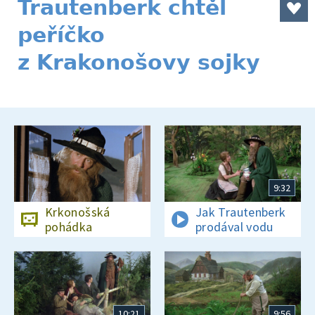
Trautenberk chtěl
peříčko
z Krakonošovy sojky
9:32
Krkonošská
Jak Trautenberk
pohádka
prodával vodu
10:21
9:56