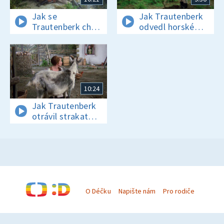
Jak se
Jak Trautenberk
Trautenberk chtěl
odvedl horské
pomstít
prameny
Krakonošovi
10:24
Jak Trautenberk
otrávil strakatou
kozu
O Déčku
Napište nám
Pro rodiče
© Česká televize 1996–2026
O cookies na Déčku