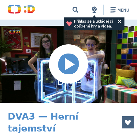
MENU
Přihlas se a ukládej si 
oblíbené hry a videa.
DVA3 — Herní
tajemství