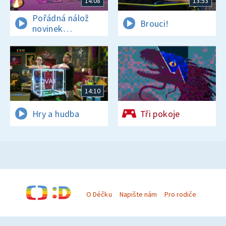
14:08
13:53
Pořádná nálož
Brouci!
novinek
a zajímavostí
14:10
Hry a hudba
Tři pokoje
O Déčku
Napište nám
Pro rodiče
© Česká televize 1996–2026
O cookies na Déčku