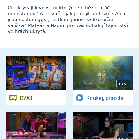
Co skrývají levely, do kterých se běžní hráči
nedostanou? A hlavně – jak je najít a otevřít? A co
jsou easter-eggy , jestli ne jenom velikonoční
vajíčka? Matyáš a Naomi pro vás odhalují tajemství
ve hrách ukrytá.
13:51
DVA3
Koukej, příroda!