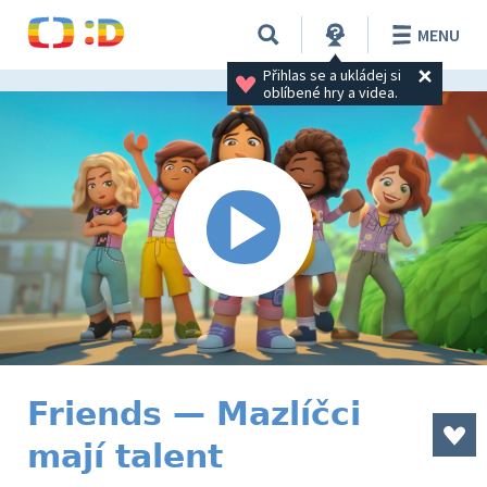
MENU
Přihlas se a ukládej si 
oblíbené hry a videa.
Friends — Mazlíčci
mají talent