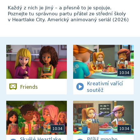
Každý z nich je jiný – a přesně to je spojuje.
Poznejte tu správnou partu přátel ze střední školy
v Heartlake City. Americký animovaný seriál (2026)
10:34
Kreativní vařící
Friends
soutěž
10:34
10:34
Skvělé Heartlake
Příliš mnoho